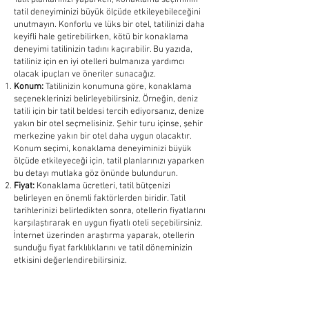
Tatil planlarınızı yaparken, konaklama seçiminin
tatil deneyiminizi büyük ölçüde etkileyebileceğini
unutmayın. Konforlu ve lüks bir otel, tatilinizi daha
keyifli hale getirebilirken, kötü bir konaklama
deneyimi tatilinizin tadını kaçırabilir. Bu yazıda,
tatiliniz için en iyi otelleri bulmanıza yardımcı
olacak ipuçları ve öneriler sunacağız.
Konum:
Tatilinizin konumuna göre, konaklama
seçeneklerinizi belirleyebilirsiniz. Örneğin, deniz
tatili için bir tatil beldesi tercih ediyorsanız, denize
yakın bir otel seçmelisiniz. Şehir turu içinse, şehir
merkezine yakın bir otel daha uygun olacaktır.
Konum seçimi, konaklama deneyiminizi büyük
ölçüde etkileyeceği için, tatil planlarınızı yaparken
bu detayı mutlaka göz önünde bulundurun.
Fiyat:
Konaklama ücretleri, tatil bütçenizi
belirleyen en önemli faktörlerden biridir. Tatil
tarihlerinizi belirledikten sonra, otellerin fiyatlarını
karşılaştırarak en uygun fiyatlı oteli seçebilirsiniz.
İnternet üzerinden araştırma yaparak, otellerin
sunduğu fiyat farklılıklarını ve tatil döneminizin
etkisini değerlendirebilirsiniz.
Otel Hizmetleri:
Otel hizmetleri, tatil deneyiminizi
daha keyifli hale getirebilir. Bu nedenle, otellerin
sunduğu hizmetleri inceleyerek karşılaştırma