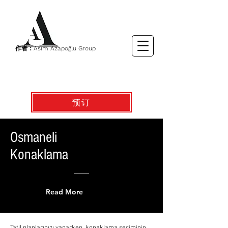
作者：Asım Azapoğlu Group
预订
Osmaneli
Konaklama
Read More