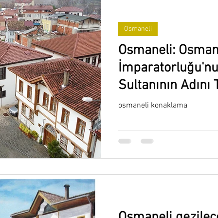
Osmaneli
Osmaneli: Osman
İmparatorluğu'n
Sultanının Adını 
İlçe
osmaneli konaklama
Osmaneli gezilec