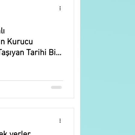
lı
un Kurucu
Taşıyan Tarihi Bir
ek yerler